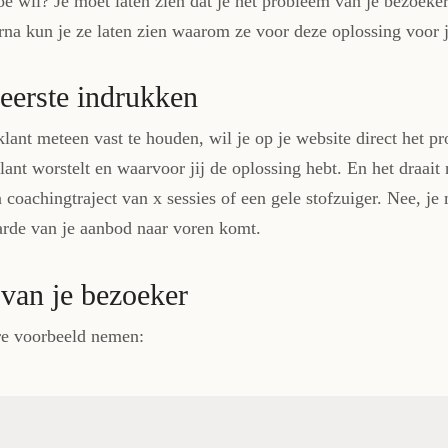
oe wil? Je moet laten zien dat je het probleem van je bezoeker
rna kun je ze laten zien waarom ze voor deze oplossing voor 
eerste indrukken
lant meteen vast te houden, wil je op je website direct het p
nt worstelt en waarvoor jij de oplossing hebt. En het draai
 coachingtraject van x sessies of een gele stofzuiger. Nee, je 
rde van je aanbod naar voren komt.
 van je bezoeker
re voorbeeld nemen: