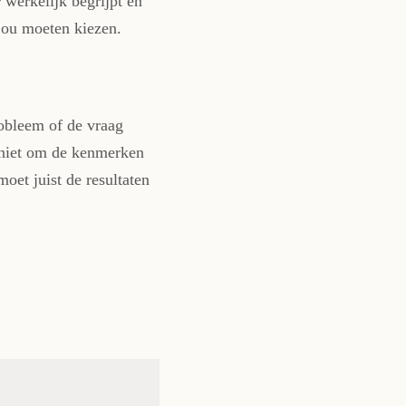
 werkelijk begrijpt en
jou moeten kiezen.
robleem of de vraag
t niet om de kenmerken
moet juist de resultaten