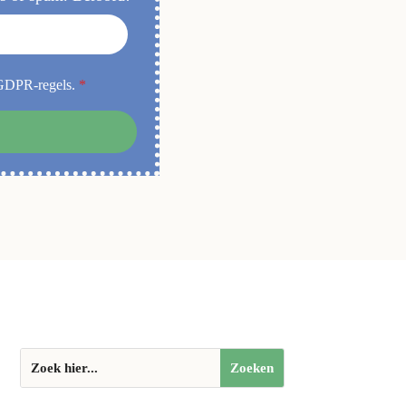
 GDPR-regels.
*