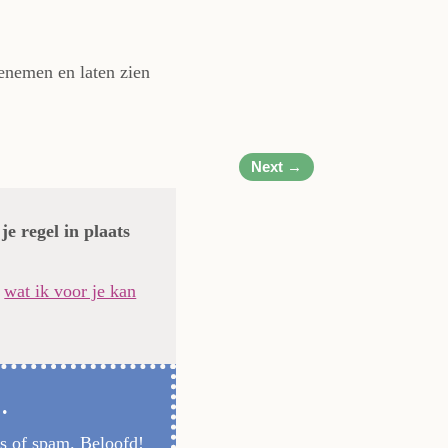
eenemen en laten zien
Next
→
 je regel in plaats
j
wat ik voor je kan
.
ls of spam. Beloofd!